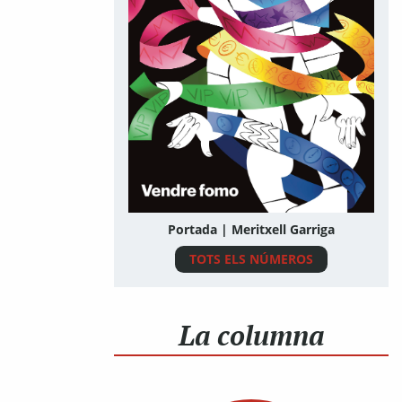
Portada | Meritxell Garriga
TOTS ELS NÚMEROS
La columna