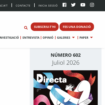
CIA’T
CONTACTE
INICIA SESSIÓ
SUBSCRIU-T'HI
FES UNA DONACIÓ
INVESTIGACIÓ
ENTREVISTA
OPINIÓ
GALERIES
PAPER
NÚMERO 602
Juliol 2026