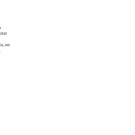
a
itat
a, on
.