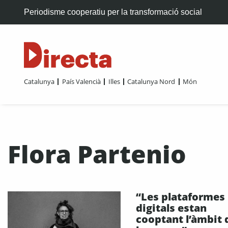
Periodisme cooperatiu per la transformació social
Catalunya
País Valencià
Illes
Catalunya Nord
Món
Flora Partenio
“Les plataformes
digitals estan
cooptant l’àmbit 