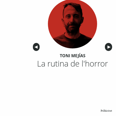
Anterior
◀︎
Sigu
▶︎
TONI MEJÍAS
La rutina de l'horror
Publicitat