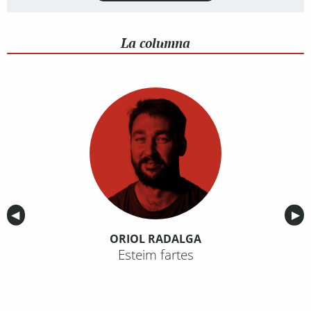
La columna
Anterior
◀︎
Sig
▶︎
ORIOL RADALGA
Esteim fartes