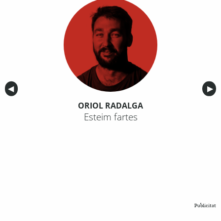
Anterior
◀︎
Sig
▶︎
ORIOL RADALGA
Esteim fartes
Publicitat