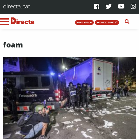
directa.cat
SUBSCRIU-T'HI
FES UNA DONACIÓ
foam