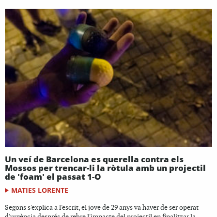
Un veí de Barcelona es querella contra els
Mossos per trencar-li la ròtula amb un projectil
de 'foam' el passat 1-O
MATIES LORENTE
Segons s'explica a l'escrit, el jove de 29 anys va haver de ser operat
d'urgència després de rebre l'impacte del projectil en finalitzar la