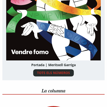
Portada | Meritxell Garriga
TOTS ELS NÚMEROS
La columna