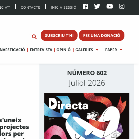
CIA’T
CONTACTE
INICIA SESSIÓ
SUBSCRIU-T'HI
FES UNA DONACIÓ
INVESTIGACIÓ
ENTREVISTA
OPINIÓ
GALERIES
PAPER
NÚMERO 602
Juliol 2026
 s'uneix
projectes
ors per