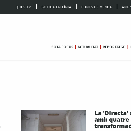
QUI SOM
BOTIGA EN LÍNIA
PUNTS DE VENDA
ANUN
SOTA FOCUS
ACTUALITAT
REPORTATGE
La 'Directa'
amb quatre 
a
transformad