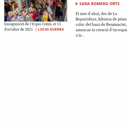
SARA ROMERO ORTS
El mes d’abril, des de La
Repartidora, llibreria de pen
Inauguració de l’Espai Comú, el 15
crític del barri de Benimaclet,
|
LUCAS GUERRA
d'octubre de 2021
anunciar la creació d’un esp
a la...