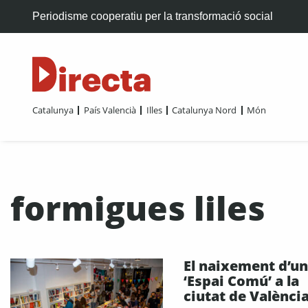
Periodisme cooperatiu per la transformació social
Catalunya
País Valencià
Illes
Catalunya Nord
Món
formigues liles
El naixement d’un
‘Espai Comú’ a la
ciutat de Valènci