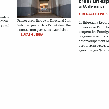
crear un es
a València
REDACCIÓ PAÍS
sament
 es va
Primer espai físic de la Directa al País
La llibreria la Repart
ai comú
Valencià, junt amb la Repartidora, Per
l’associació Per l’Hor
l'Horta, Formigues Liles i Mundubat
cooperativa Formigu
|
LUCAS GUERRA
l’organització de co
desenvolupament M
l’arquitecta i expert
agroecologia Natalia