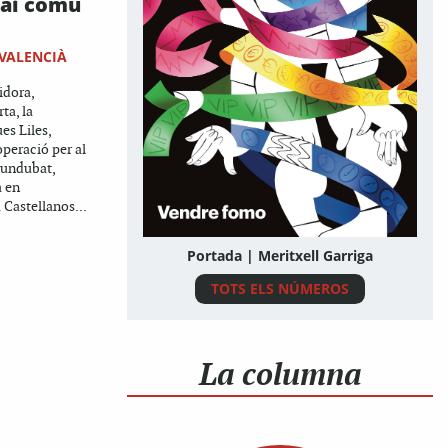
pai comú
 VALENCIÀ
idora,
ta, la
es Liles,
operació per al
undubat,
a en
 Castellanos...
Portada | Meritxell Garriga
TOTS ELS NÚMEROS
La columna