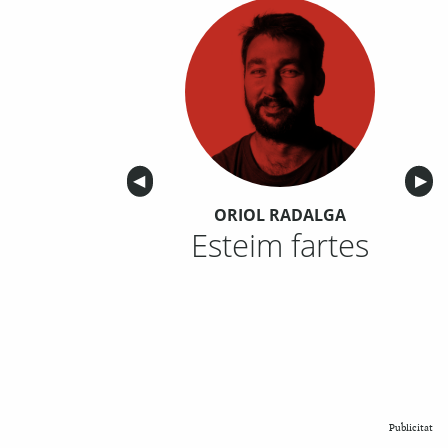
Anterior
◀︎
Sigu
▶︎
ORIOL RADALGA
Esteim fartes
Publicitat