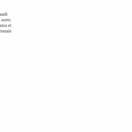
a amb
s arreu
ntra el
ibunals