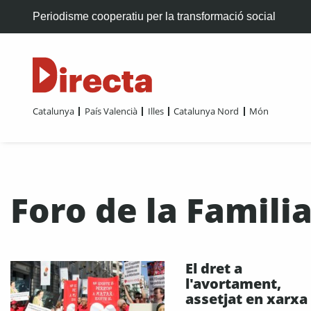
Periodisme cooperatiu per la transformació social
Catalunya
País Valencià
Illes
Catalunya Nord
Món
Foro de la Famili
El dret a
l'avortament,
assetjat en xarxa