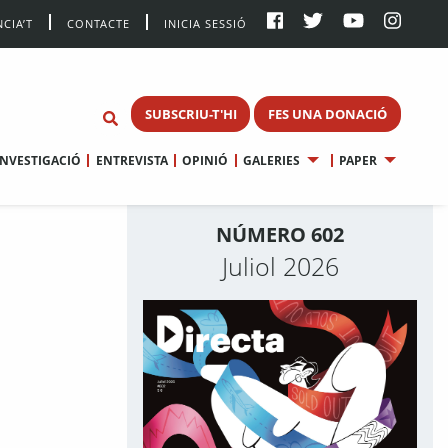
CIA’T
CONTACTE
INICIA SESSIÓ
SUBSCRIU-T'HI
FES UNA DONACIÓ
INVESTIGACIÓ
ENTREVISTA
OPINIÓ
GALERIES
PAPER
NÚMERO 602
Juliol 2026