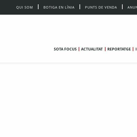
QUI SOM
BOTIGA EN LÍNIA
PUNTS DE VENDA
ANUN
SOTA FOCUS
ACTUALITAT
REPORTATGE
a