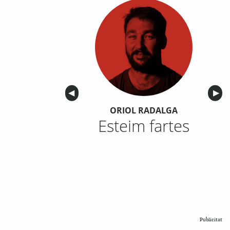
Anterior
◀︎
Sigu
▶︎
ORIOL RADALGA
Esteim fartes
Publicitat