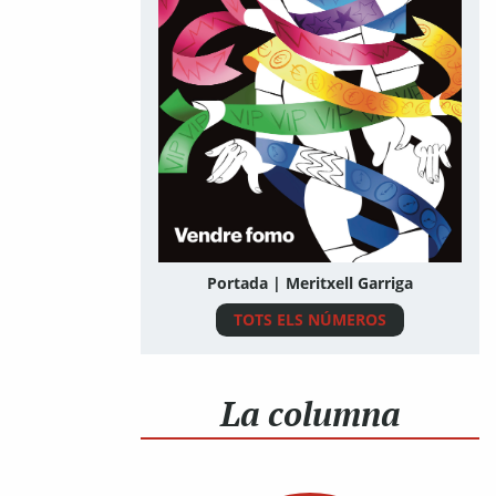
Portada | Meritxell Garriga
TOTS ELS NÚMEROS
La columna