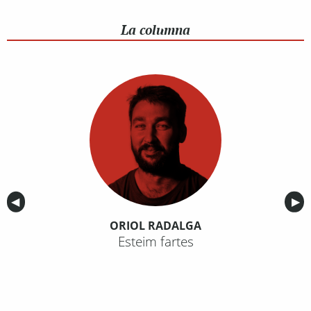
La columna
Anterior
◀︎
Sig
▶︎
ORIOL RADALGA
Esteim fartes