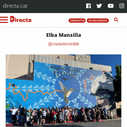
directa.cat
SUBSCRIU-T'HI
FES UNA DONACIÓ
Elba Mansilla
ciutatinvisible