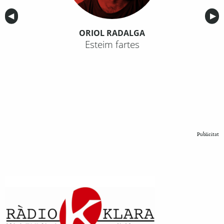
Anterior
◀︎
Sig
▶︎
ORIOL RADALGA
Esteim fartes
Publicitat