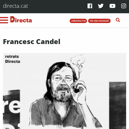
directa.cat
SUBSCRIU-T'HI
FES UNA DONACIÓ
Francesc Candel