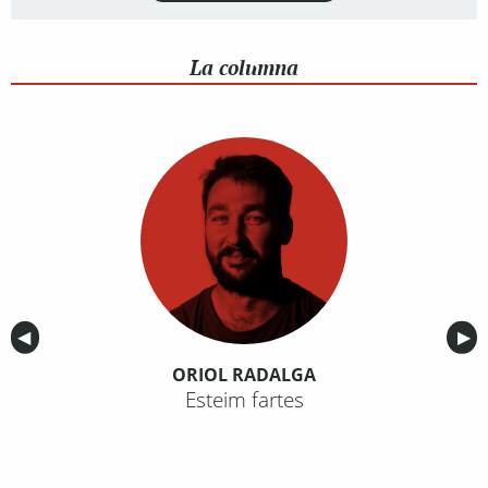
La columna
Anterior
◀︎
Sig
▶︎
ORIOL RADALGA
Esteim fartes