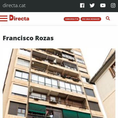
directa.cat
SUBSCRIU-T'HI
FES UNA DONACIÓ
Francisco Rozas