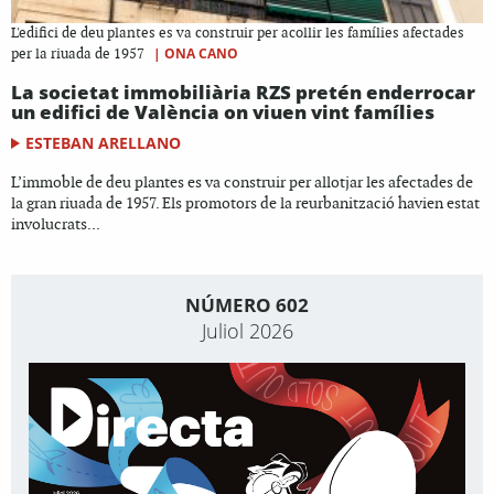
L'edifici de deu plantes es va construir per acollir les famílies afectades
|
ONA CANO
per la riuada de 1957
La societat immobiliària RZS pretén enderrocar
un edifici de València on viuen vint famílies
ESTEBAN ARELLANO
L’immoble de deu plantes es va construir per allotjar les afectades de
la gran riuada de 1957. Els promotors de la reurbanització havien estat
involucrats...
NÚMERO 602
Juliol 2026