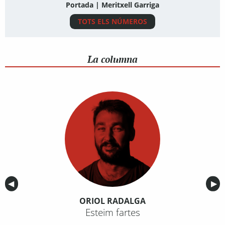
Portada | Meritxell Garriga
TOTS ELS NÚMEROS
La columna
Anterior
◀︎
Sig
▶︎
ORIOL RADALGA
Esteim fartes