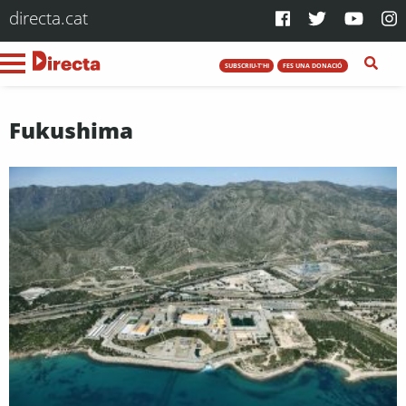
directa.cat
SUBSCRIU-T'HI
FES UNA DONACIÓ
Fukushima