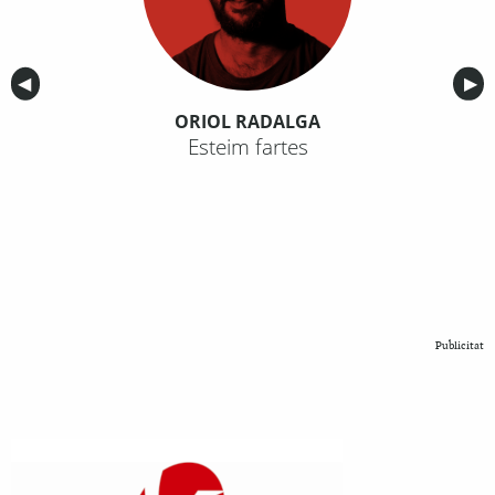
Anterior
◀︎
Sig
▶︎
ORIOL RADALGA
Esteim fartes
Publicitat