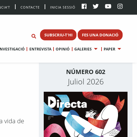
CIA’T
CONTACTE
INICIA SESSIÓ
SUBSCRIU-T'HI
FES UNA DONACIÓ
INVESTIGACIÓ
ENTREVISTA
OPINIÓ
GALERIES
PAPER
NÚMERO 602
Juliol 2026
a vida de