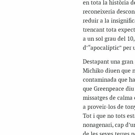
en tota la història 
reconeixeria desconc
reduir a la insignifi
trencant tota expect
a un sol grau del 10,
d’“apocalíptic” per 
Destapant una gran 
Michiko diuen que n
contaminada que ha 
que Greenpeace diu q
missatges de calma 
a proveir-los de ton
Tot i que no tots est
nonagenari, cap d’un
de les seves terres 