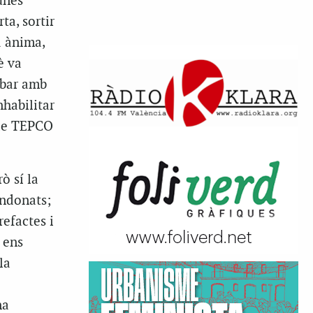
unes
ta, sortir
a ànima,
è va
abar amb
habilitar
 de TEPCO
ò sí la
andonats;
efactes i
 ens
la
na