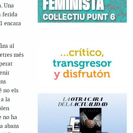
a. Una
 ferida
11 encara
ins al
metres més
perat
enir
ans
é no els
 a la
olen
e no ha
na abans