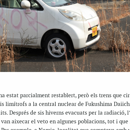
 ha estat parcialment restablert, però els trens que ci
is limítrofs a la central nuclear de Fukushima Daiich
ts. Després de sis hiverns evacuats per la radiació, l
s van aixecar el veto en algunes poblacions, tot i que