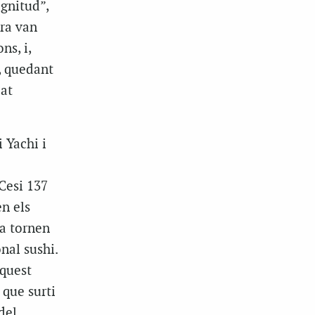
agnitud”,
ura van
ns, i,
r, quedant
cat
 Yachi i
Cesi 137
en els
ja tornen
nal sushi.
aquest
 que surti
del