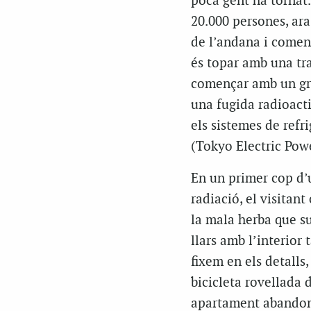
poca gent ha tornat
20.000 persones, ara 
de l’andana i comen
és topar amb una tra
començar amb un gra
una fugida radioact
els sistemes de refr
(Tokyo Electric Po
En un primer cop d’ul
radiació, el visitan
la mala herba que su
llars amb l’interior 
fixem en els detalls,
bicicleta rovellada
apartament abandona