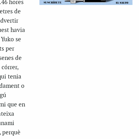
4.46 hores
etres de
advertir
uest havia
A Yuko se
ts per
esenes de
córrer,
ui tenia
ndament o
ngú
ami que en
ateixa
sunami
, perquè