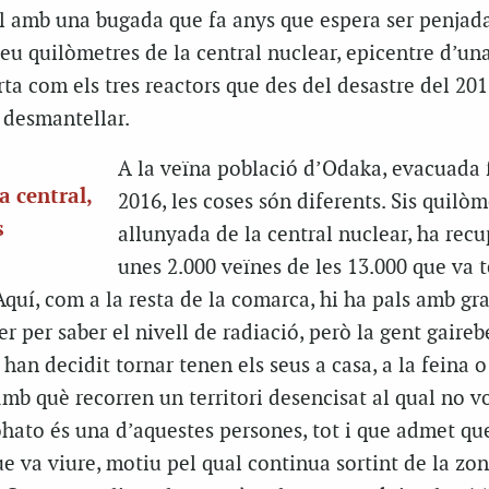
ll amb una bugada que fa anys que espera ser penjad
u quilòmetres de la central nuclear, epicentre d’una
ta com els tres reactors que des del desastre del 20
 desmantellar.
A la veïna població d’Odaka, evacuada f
a central,
2016, les coses són diferents. Sis quilò
s
allunyada de la central nuclear, ha recu
unes 2.000 veïnes de les 13.000 que va t
Aquí, com a la resta de la comarca, hi ha pals amb gr
 per saber el nivell de radiació, però la gent gaireb
han decidit tornar tenen els seus a casa, a la feina o
mb què recorren un territori desencisat al qual no v
ohato és una d’aquestes persones, tot i que admet qu
e va viure, motiu pel qual continua sortint de la zo