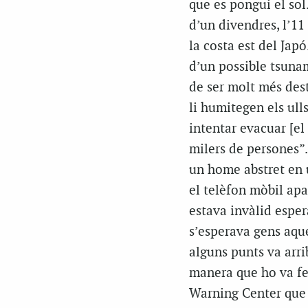
que es pongui el sol
d’un divendres, l’11
la costa est del Jap
d’un possible tsunam
de ser molt més dest
li humitegen els ull
intentar evacuar [el
milers de persones”.
un home abstret en u
el telèfon mòbil ap
estava invàlid esper
s’esperava gens aque
alguns punts va arri
manera que ho va fer
Warning Center que v