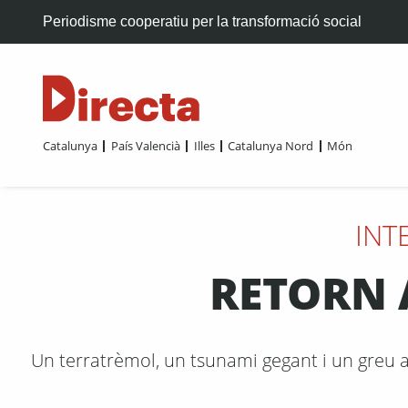
Periodisme cooperatiu per la transformació social
Catalunya
País Valencià
Illes
Catalunya Nord
Món
INT
RETORN 
Un terratrèmol, un tsunami gegant i un greu a