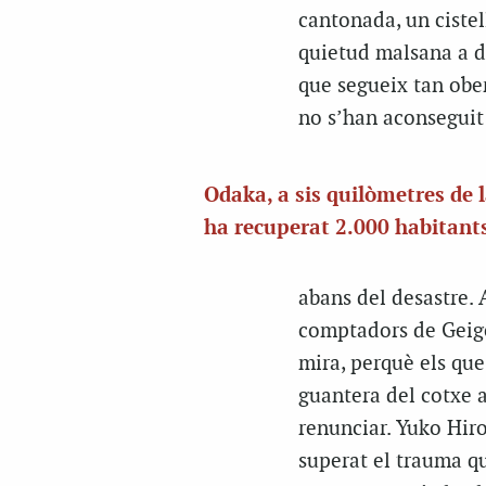
cantonada, un ciste
quietud malsana a de
que segueix tan ober
no s’han aconseguit
Odaka, a sis quilòmetres de l
ha recuperat 2.000 habitant
abans del desastre. 
comptadors de Geiger
mira, perquè els que 
guantera del cotxe a
renunciar. Yuko Hir
superat el trauma qu