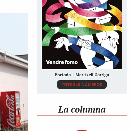
Portada | Meritxell Garriga
TOTS ELS NÚMEROS
La columna