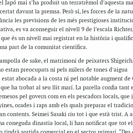
del Japó mai s’ha produït un terratrèmol d’aquesta m
ertat davant la premsa. Però sí, les forces de la nat
cància les previsions de les més prestigioses institucio
ativa, es va aconseguir el nivell 9 de l’escala Richte
 que és un nivell mai registrat en la història i qualifi
una part de la comunitat científica.
ampolla de sake, el matrimoni de peixaters Shigeichi
o estan preocupats ni pels milers de tones d’aigua
estat abocada a la costa ni pel notable augment de 
ue ha trobat al seu llit marí. La parella confia tant 
emesos pel govern com en els pescadors locals, que 
yines, orades i raps amb els quals preparar el tradicio
an contents. Seimei Sasaki riu tot i que està trist. A 
a coneguda dinastia local, li han notificat que tot el
no tindrà sortida comercial en el sector primari. “Des 