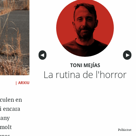
Anterior
◀︎
Sigu
▶︎
TONI MEJÍAS
La rutina de l'horror
|
ARXIU
rculen en
i encara
’any
 molt
Publicitat