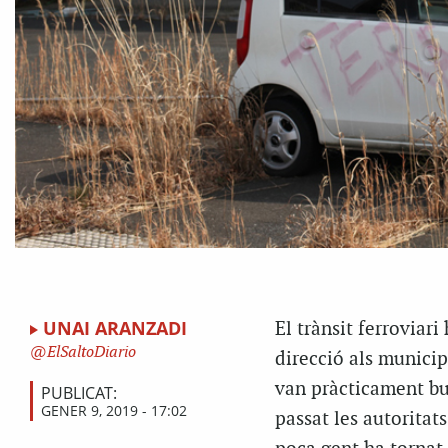
UNAI ARANZADI
El trànsit ferroviari
ElSaltoDiario
direcció als municip
van pràcticament bui
PUBLICAT:
GENER 9, 2019 - 17:02
passat les autoritat