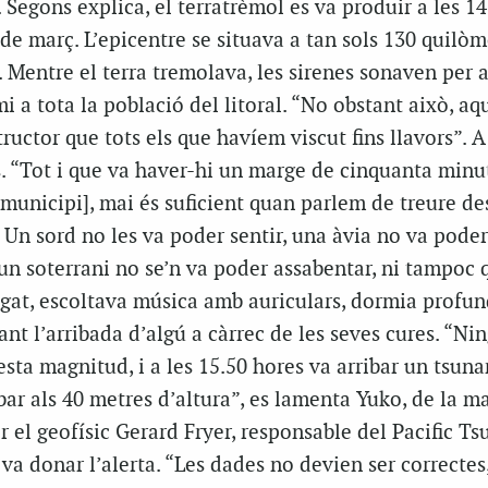
. Segons explica, el terratrèmol es va produir a les 1
 de març. L’epicentre se situava a tan sols 130 quilòm
ó. Mentre el terra tremolava, les sirenes sonaven per 
i a tota la població del litoral. “No obstant això, aq
ructor que tots els que havíem viscut fins llavors”. 
s. “Tot i que va haver-hi un marge de cinquanta minu
 municipi], mai és suficient quan parlem de treure d
 Un sord no les va poder sentir, una àvia no va poder 
n soterrani no se’n va poder assabentar, ni tampoc q
agat, escoltava música amb auriculars, dormia profu
ant l’arribada d’algú a càrrec de les seves cures. “Ni
sta magnitud, i a les 15.50 hores va arribar un tsun
bar als 40 metres d’altura”, es lamenta Yuko, de la m
 el geofísic Gerard Fryer, responsable del Pacific T
a donar l’alerta. “Les dades no devien ser correctes