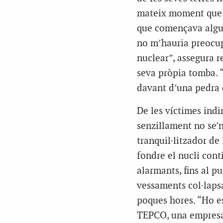
mateix moment que v
que començava algun
no m’hauria preocupa
nuclear”, assegura r
seva pròpia tomba. “
davant d’una pedra 
De les víctimes indi
senzillament no se’n
tranquil·litzador de 
fondre el nucli con
alarmants, fins al pu
vessaments col·lapsa
poques hores. “Ho es
TEPCO, una empresa d