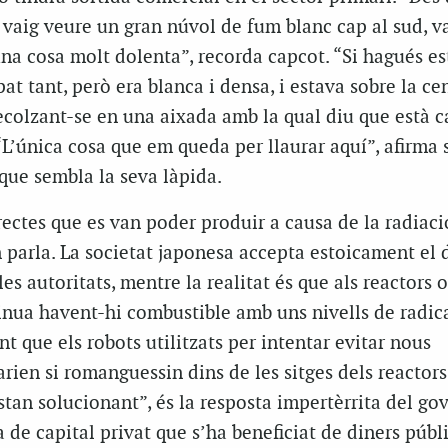
aig veure un gran núvol de fum blanc cap al sud, va
a cosa molt dolenta”, recorda capcot. “Si hagués est
t tant, però era blanca i densa, i estava sobre la cen
ecolzant-se en una aixada amb la qual diu que està c
L’única cosa que em queda per llaurar aquí”, afirma
que sembla la seva làpida.
rectes que es van poder produir a causa de la radiaci
 parla. La societat japonesa accepta estoicament el 
les autoritats, mentre la realitat és que als reactors 
tinua havent-hi combustible amb uns nivells de radic
nt que els robots utilitzats per intentar evitar nous
rien si romanguessin dins de les sitges dels reactor
tan solucionant”, és la resposta impertèrrita del gov
e capital privat que s’ha beneficiat de diners públi