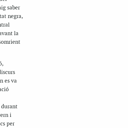
ig saber
at negra,
tral
avant la
 somrient
ó,
discurs
on es va
ació
s durant
ern i
cs per