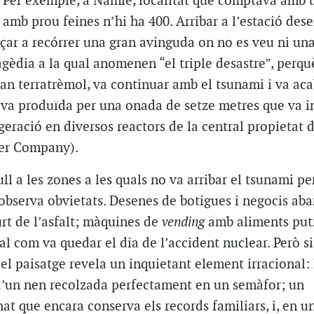
. Per exemple, a Namie, localitat que comptava amb 
amb prou feines n’hi ha 400. Arribar a l’estació deser
çar a recórrer una gran avinguda on no es veu ni un
gèdia a la qual anomenen “el triple desastre”, perqu
n terratrèmol, va continuar amb el tsunami i va ac
iva produïda per una onada de setze metres que va in
igeració en diversos reactors de la central propietat
wer Company).
l a les zones a les quals no va arribar el tsunami per
t observa obvietats. Desenes de botigues i negocis ab
rt de l’asfalt; màquines de
vending
amb aliments putr
tal com va quedar el dia de l’accident nuclear. Però si
 el paisatge revela un inquietant element irracional: 
 d’un nen recolzada perfectament en un semàfor; un
t que encara conserva els records familiars, i, en u