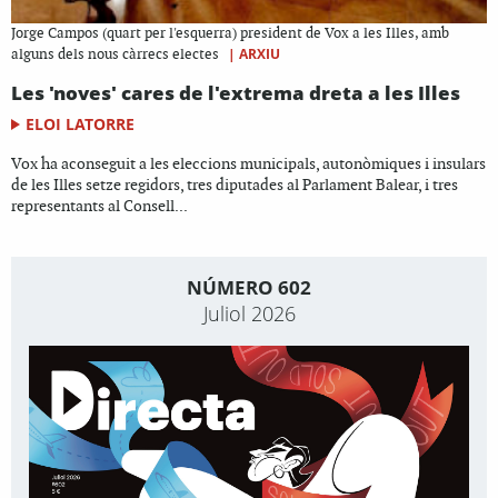
Jorge Campos (quart per l'esquerra) president de Vox a les Illes, amb
|
ARXIU
alguns dels nous càrrecs electes
Les 'noves' cares de l'extrema dreta a les Illes
ELOI LATORRE
Vox ha aconseguit a les eleccions municipals, autonòmiques i insulars
de les Illes setze regidors, tres diputades al Parlament Balear, i tres
representants al Consell...
NÚMERO 602
Juliol 2026