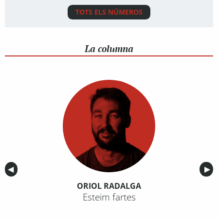
TOTS ELS NÚMEROS
La columna
Anterior
◀︎
Sig
▶︎
ORIOL RADALGA
Esteim fartes