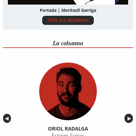
Portada | Meritxell Garriga
TOTS ELS NÚMEROS
La columna
Anterior
◀︎
Sig
▶︎
ORIOL RADALGA
Esteim fartes