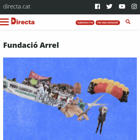
directa.cat
SUBSCRIU-T'HI
FES UNA DONACIÓ
Fundació Arrel