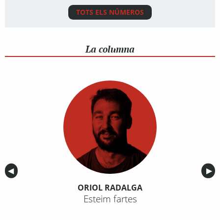
TOTS ELS NÚMEROS
La columna
Anterior
◀︎
Sig
▶︎
ORIOL RADALGA
Esteim fartes