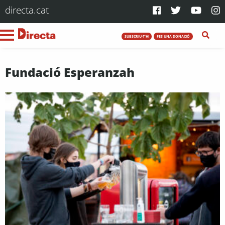
directa.cat
SUBSCRIU-T'HI
FES UNA DONACIÓ
Fundació Esperanzah