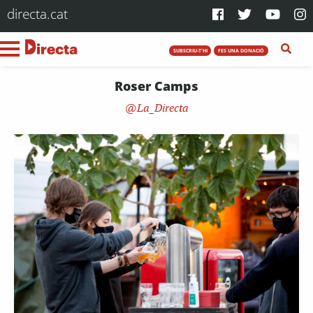
directa.cat
SUBSCRIU-T'HI
FES UNA DONACIÓ
Roser Camps
La_Directa