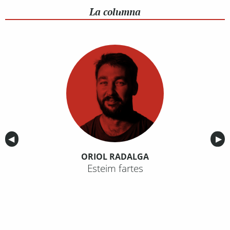
La columna
Anterior
◀︎
Sig
▶︎
ORIOL RADALGA
Esteim fartes