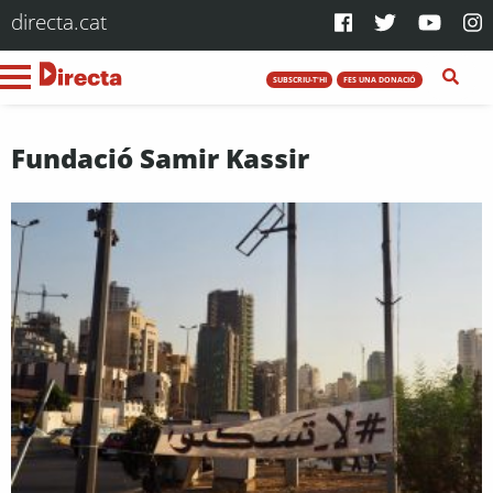
directa.cat
SUBSCRIU-T'HI
FES UNA DONACIÓ
Fundació Samir Kassir