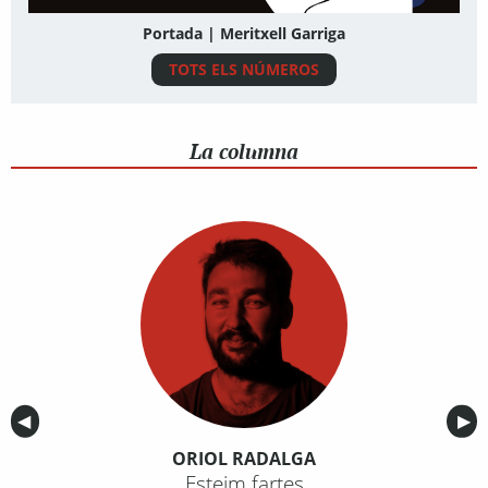
Portada | Meritxell Garriga
TOTS ELS NÚMEROS
La columna
Anterior
◀︎
Sig
▶︎
ORIOL RADALGA
Esteim fartes