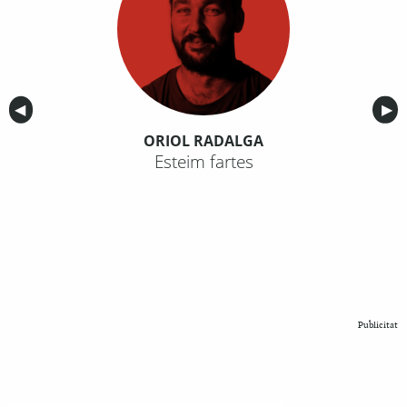
Anterior
◀︎
Sig
▶︎
ORIOL RADALGA
Esteim fartes
Publicitat