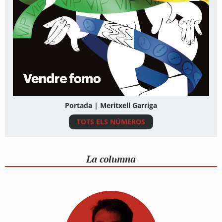
Portada | Meritxell Garriga
TOTS ELS NÚMEROS
La columna