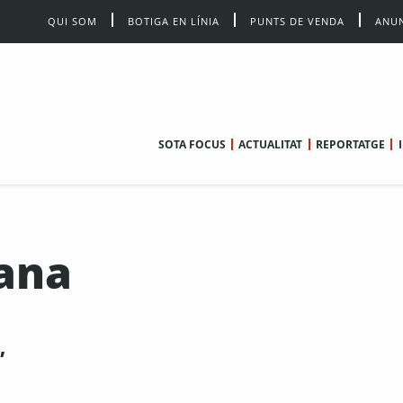
QUI SOM
BOTIGA EN LÍNIA
PUNTS DE VENDA
ANUN
SOTA FOCUS
ACTUALITAT
REPORTATGE
ana
,