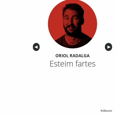
Anterior
◀︎
Sigu
▶︎
ORIOL RADALGA
Esteim fartes
Publicitat