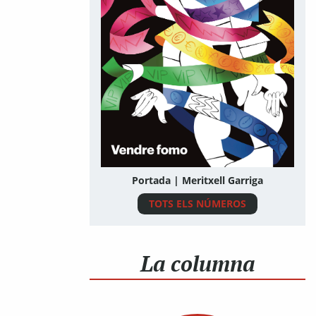
Portada | Meritxell Garriga
TOTS ELS NÚMEROS
La columna