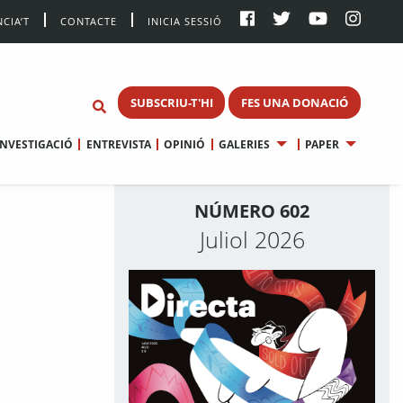
CIA’T
CONTACTE
INICIA SESSIÓ
SUBSCRIU-T'HI
FES UNA DONACIÓ
INVESTIGACIÓ
ENTREVISTA
OPINIÓ
GALERIES
PAPER
NÚMERO 602
Juliol 2026