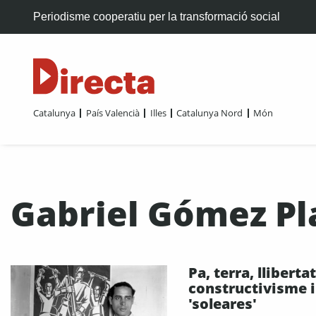
Periodisme cooperatiu per la transformació social
Catalunya
País Valencià
Illes
Catalunya Nord
Món
Gabriel Gómez Pl
Pa, terra, llibertat
constructivisme i
'soleares'