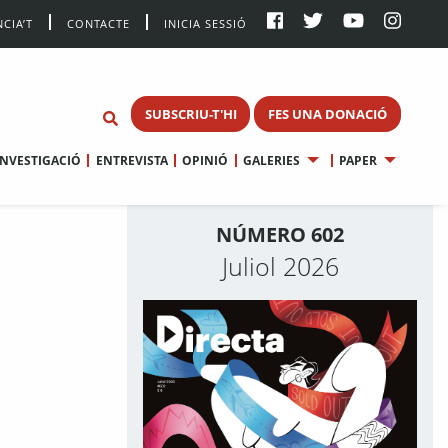
CIA’T
CONTACTE
INICIA SESSIÓ
SUBSCRIU-T'HI
FES UNA DONACIÓ
INVESTIGACIÓ
ENTREVISTA
OPINIÓ
GALERIES
PAPER
NÚMERO 602
Juliol 2026