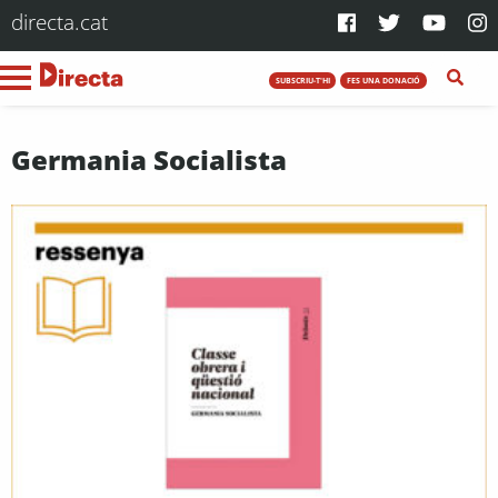
directa.cat
SUBSCRIU-T'HI
FES UNA DONACIÓ
Germania Socialista