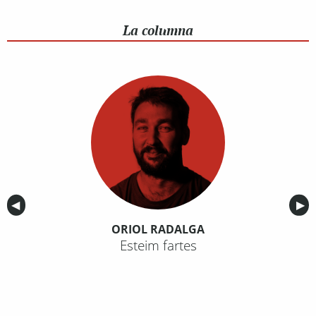
La columna
Anterior
◀︎
Sig
▶︎
ORIOL RADALGA
Esteim fartes