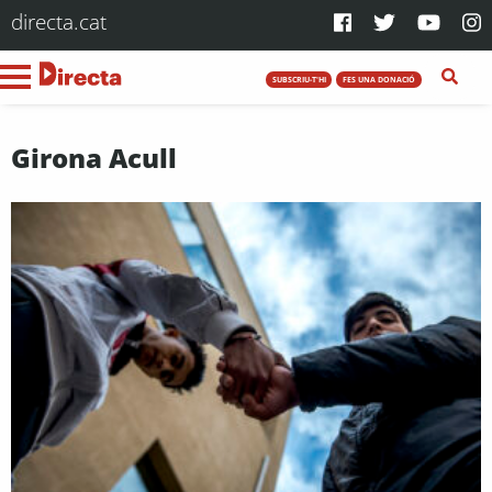
directa.cat
SUBSCRIU-T'HI
FES UNA DONACIÓ
Girona Acull