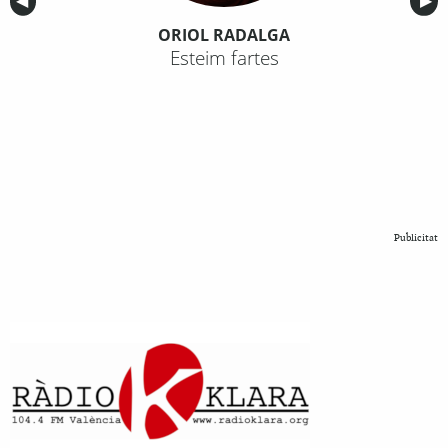
Anterior
◀︎
Sig
▶︎
ORIOL RADALGA
Esteim fartes
Publicitat