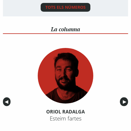
TOTS ELS NÚMEROS
La columna
Anterior
◀︎
Sig
▶︎
ORIOL RADALGA
Esteim fartes