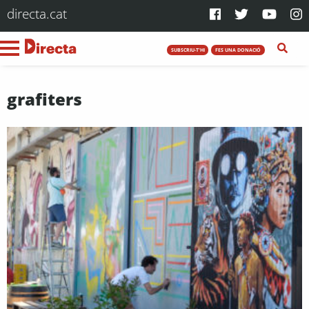
directa.cat
SUBSCRIU-T'HI
FES UNA DONACIÓ
grafiters