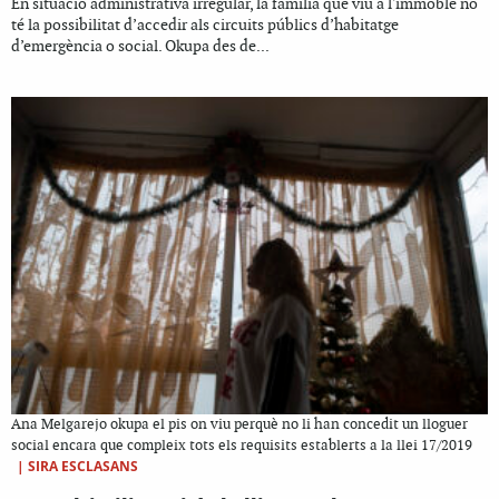
En situació administrativa irregular, la família que viu a l'immoble no
té la possibilitat d’accedir als circuits públics d’habitatge
d’emergència o social. Okupa des de...
Ana Melgarejo okupa el pis on viu perquè no li han concedit un lloguer
social encara que compleix tots els requisits establerts a la llei 17/2019
|
SIRA ESCLASANS