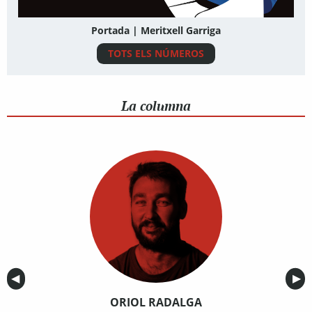
Portada | Meritxell Garriga
TOTS ELS NÚMEROS
La columna
Anterior
◀︎
Sig
▶︎
ORIOL RADALGA