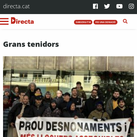
directa.cat
SUBSCRIU-T'HI
FES UNA DONACIÓ
Grans tenidors