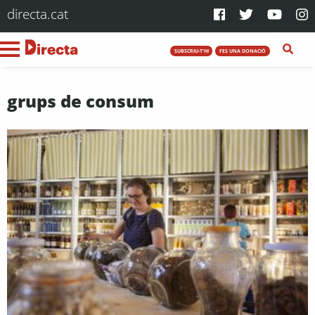
directa.cat
SUBSCRIU-T'HI
FES UNA DONACIÓ
grups de consum