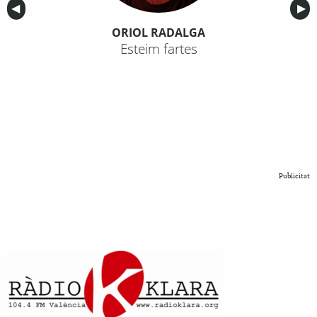
Anterior
◀︎
Sig
▶︎
ORIOL RADALGA
Esteim fartes
Publicitat