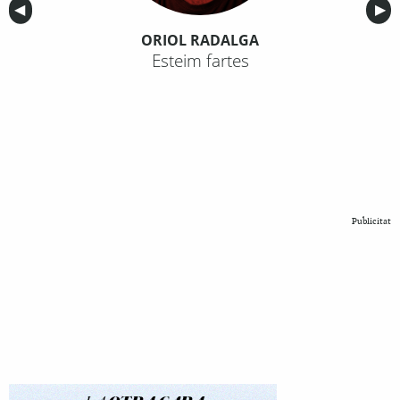
Anterior
◀︎
Sig
▶︎
ORIOL RADALGA
Esteim fartes
Publicitat