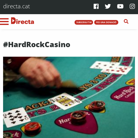
directa.cat
SUBSCRIU-T'HI
FES UNA DONACIÓ
#HardRockCasino