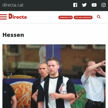
directa.cat
SUBSCRIU-T'HI
FES UNA DONACIÓ
Hessen