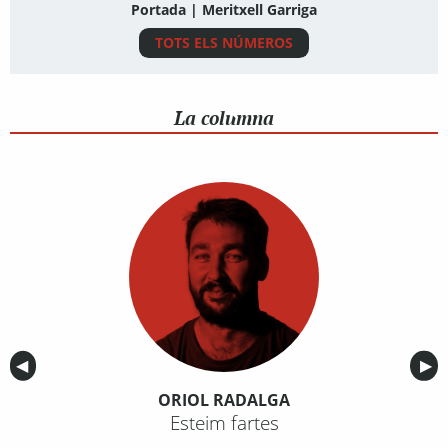
Portada | Meritxell Garriga
TOTS ELS NÚMEROS
La columna
Anterior
◀︎
Sig
▶︎
ORIOL RADALGA
Esteim fartes