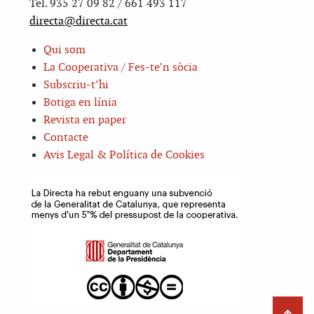
Tel. 935 27 09 82 / 661 493 117
directa@directa.cat
Qui som
La Cooperativa / Fes-te’n sòcia
Subscriu-t’hi
Botiga en línia
Revista en paper
Contacte
Avis Legal & Política de Cookies