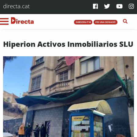
directa.cat
SUBSCRIU-T'HI
FES UNA DONACIÓ
Hiperion Activos Inmobiliarios SLU