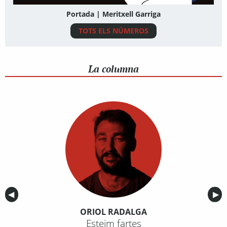
Portada | Meritxell Garriga
TOTS ELS NÚMEROS
La columna
Anterior
◀︎
Sig
▶︎
ORIOL RADALGA
Esteim fartes