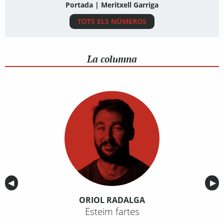
Portada | Meritxell Garriga
TOTS ELS NÚMEROS
La columna
Anterior
◀︎
Sig
▶︎
ORIOL RADALGA
Esteim fartes