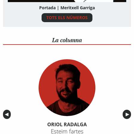
Portada | Meritxell Garriga
TOTS ELS NÚMEROS
La columna
Anterior
◀︎
Sig
▶︎
ORIOL RADALGA
Esteim fartes