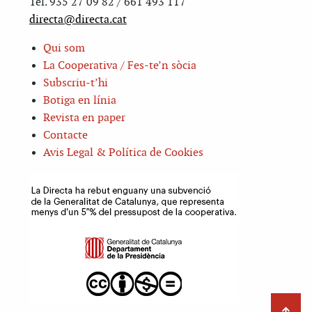
Tel. 935 27 09 82 / 661 493 117
directa@directa.cat
Qui som
La Cooperativa / Fes-te’n sòcia
Subscriu-t’hi
Botiga en línia
Revista en paper
Contacte
Avis Legal & Política de Cookies