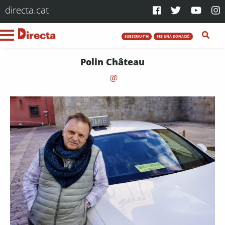
directa.cat
SUBSCRIU-T'HI
FES UNA DONACIÓ
Polin Château