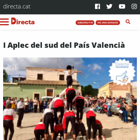
directa.cat
SUBSCRIU-T'HI
FES UNA DONACIÓ
I Aplec del sud del País Valencià