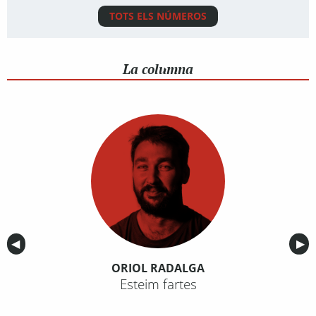
TOTS ELS NÚMEROS
La columna
Anterior
◀︎
Sig
▶︎
ORIOL RADALGA
Esteim fartes