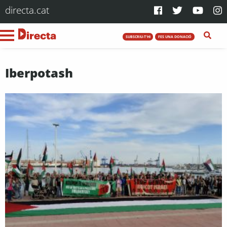
directa.cat
SUBSCRIU-T'HI
FES UNA DONACIÓ
Iberpotash