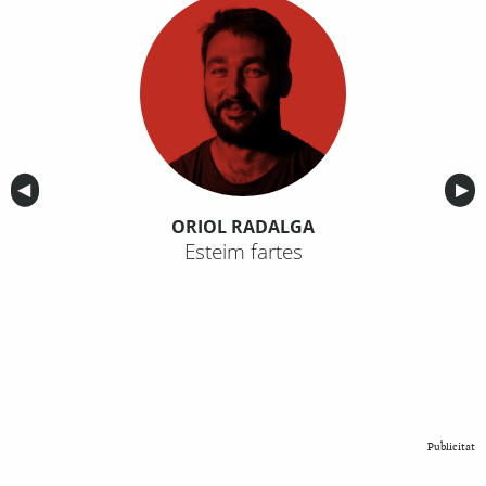
Anterior
◀︎
Sig
▶︎
ORIOL RADALGA
Esteim fartes
Publicitat