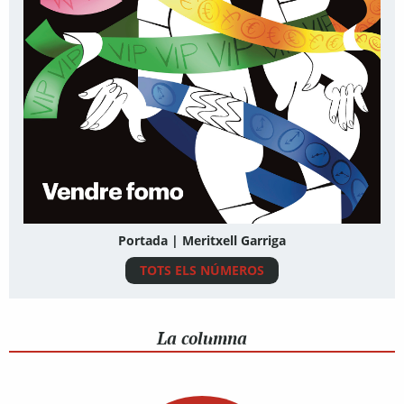
Portada | Meritxell Garriga
TOTS ELS NÚMEROS
La columna