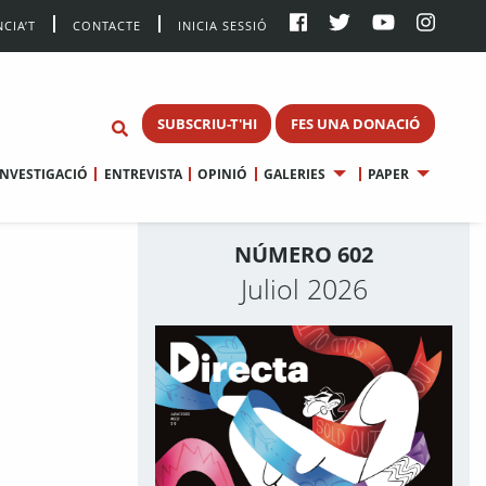
CIA’T
CONTACTE
INICIA SESSIÓ
SUBSCRIU-T'HI
FES UNA DONACIÓ
INVESTIGACIÓ
ENTREVISTA
OPINIÓ
GALERIES
PAPER
NÚMERO 602
Juliol 2026