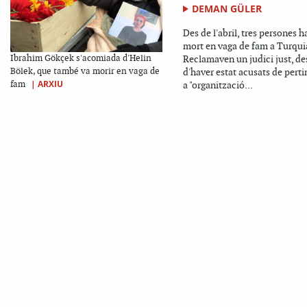
DEMAN GÜLER
Des de l'abril, tres persones h
mort en vaga de fam a Turqui
Ibrahim Gökçek s'acomiada d'Helin
Reclamaven un judici just, de
Bölek, que també va morir en vaga de
d'haver estat acusats de pert
|
ARXIU
fam
a "organització...