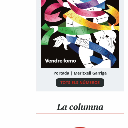
Portada | Meritxell Garriga
TOTS ELS NÚMEROS
La columna