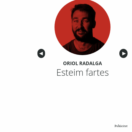
Anterior
◀︎
Sigu
▶︎
ORIOL RADALGA
Esteim fartes
Publicitat