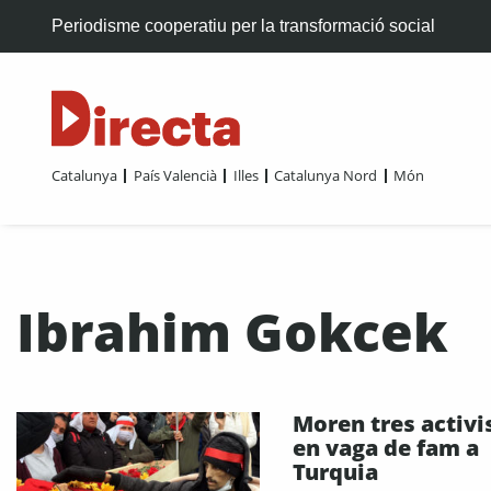
Periodisme cooperatiu per la transformació social
Catalunya
País Valencià
Illes
Catalunya Nord
Món
Ibrahim Gokcek
Moren tres activi
en vaga de fam a
Turquia