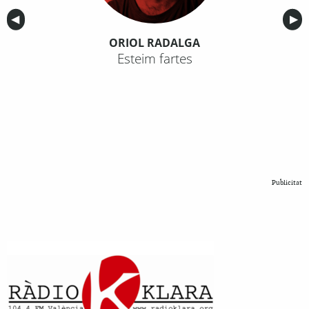
Anterior
◀︎
Sig
▶︎
ORIOL RADALGA
Esteim fartes
Publicitat