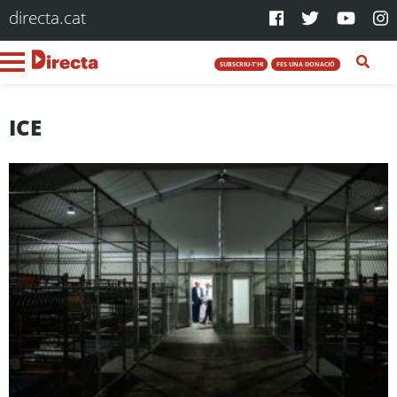
directa.cat
SUBSCRIU-T'HI
FES UNA DONACIÓ
ICE