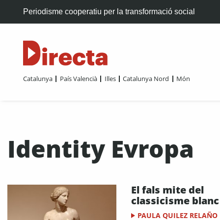
Periodisme cooperatiu per la transformació social
Catalunya
País Valencià
Illes
Catalunya Nord
Món
Identity Evropa
El fals mite del
classicisme blanc
PAULA QUILEZ RELAÑO