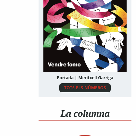
Portada | Meritxell Garriga
TOTS ELS NÚMEROS
La columna