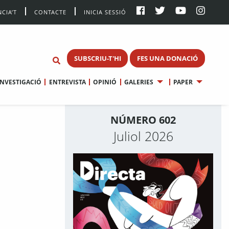
CIA’T
CONTACTE
INICIA SESSIÓ
SUBSCRIU-T'HI
FES UNA DONACIÓ
INVESTIGACIÓ
ENTREVISTA
OPINIÓ
GALERIES
PAPER
NÚMERO 602
Juliol 2026