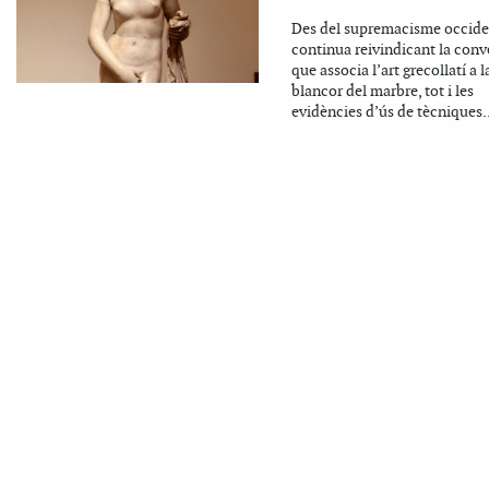
Des del supremacisme occide
continua reivindicant la con
que associa l’art grecollatí a l
blancor del marbre, tot i les
evidències d’ús de tècniques..