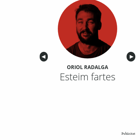
Anterior
◀︎
Sigu
▶︎
ORIOL RADALGA
Esteim fartes
Publicitat