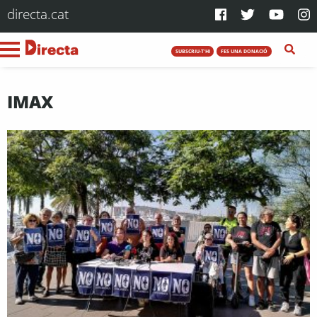
directa.cat
SUBSCRIU-T'HI
FES UNA DONACIÓ
IMAX