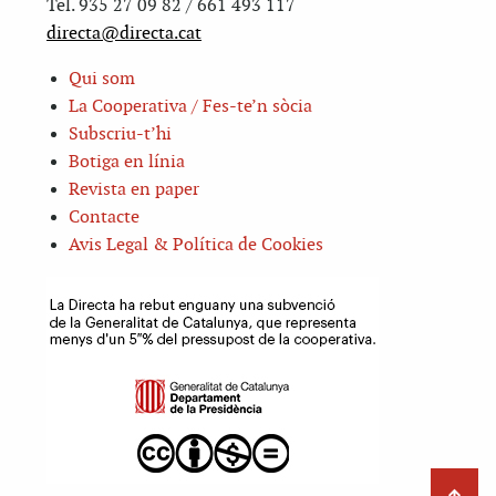
Tel. 935 27 09 82 / 661 493 117
directa@directa.cat
Qui som
La Cooperativa / Fes-te’n sòcia
Subscriu-t’hi
Botiga en línia
Revista en paper
Contacte
Avis Legal & Política de Cookies