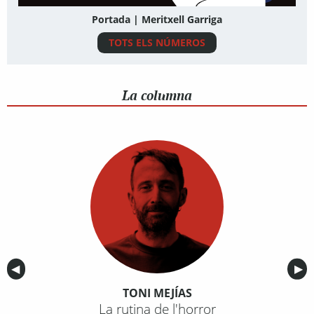
Portada | Meritxell Garriga
TOTS ELS NÚMEROS
La columna
Anterior
◀︎
Sig
▶︎
TONI MEJÍAS
La rutina de l'horror