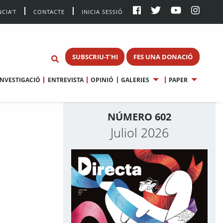
CIA’T
CONTACTE
INICIA SESSIÓ
SUBSCRIU-T'HI
FES UNA DONACIÓ
INVESTIGACIÓ
ENTREVISTA
OPINIÓ
GALERIES
PAPER
NÚMERO 602
Juliol 2026