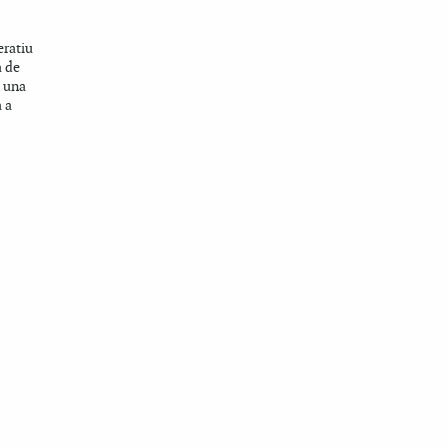
eratiu
a de
n una
 a