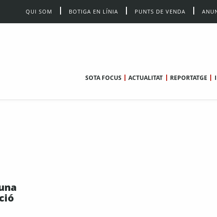
QUI SOM
BOTIGA EN LÍNIA
PUNTS DE VENDA
ANUN
SOTA FOCUS
ACTUALITAT
REPORTATGE
 una
ció