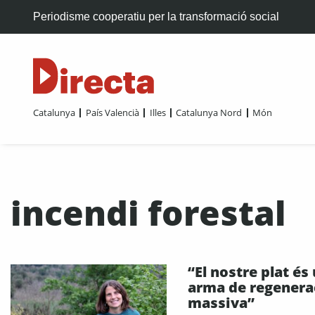
Periodisme cooperatiu per la transformació social
Catalunya
País Valencià
Illes
Catalunya Nord
Món
incendi forestal
“El nostre plat és
arma de regenera
massiva”