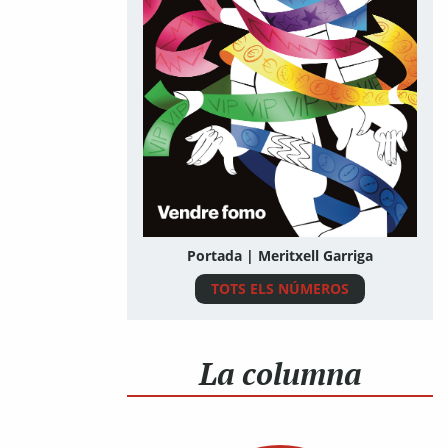
Portada | Meritxell Garriga
TOTS ELS NÚMEROS
La columna