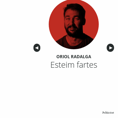
Anterior
◀︎
Sigu
▶︎
ORIOL RADALGA
Esteim fartes
Publicitat