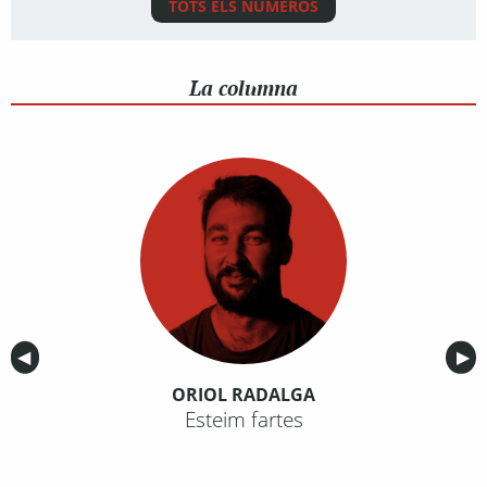
TOTS ELS NÚMEROS
La columna
Anterior
◀︎
Sig
▶︎
ORIOL RADALGA
Esteim fartes