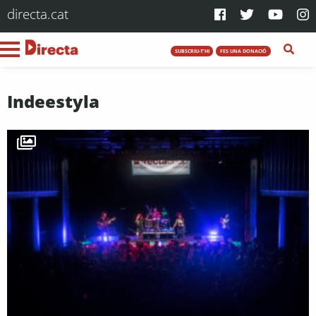
directa.cat
SUBSCRIU-T'HI
FES UNA DONACIÓ
Indeestyla