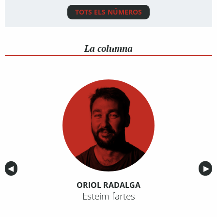
TOTS ELS NÚMEROS
La columna
Anterior
◀︎
Sig
▶︎
ORIOL RADALGA
Esteim fartes