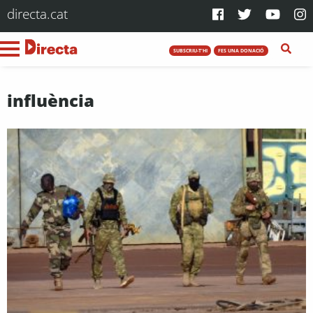
directa.cat
SUBSCRIU-T'HI
FES UNA DONACIÓ
influència