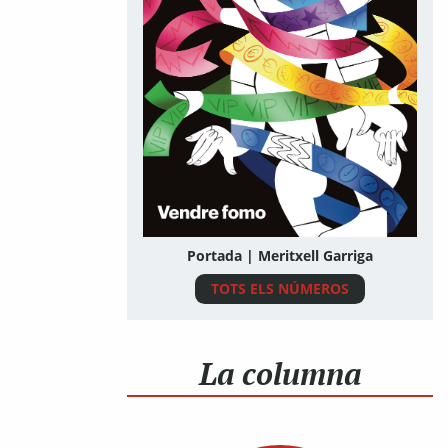
Portada | Meritxell Garriga
TOTS ELS NÚMEROS
La columna