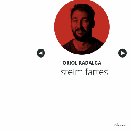
Anterior
◀︎
Sigu
▶︎
ORIOL RADALGA
Esteim fartes
Publicitat