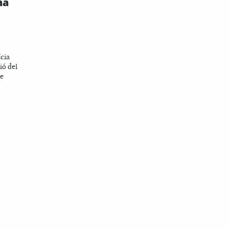
na
ícia
ió del
de