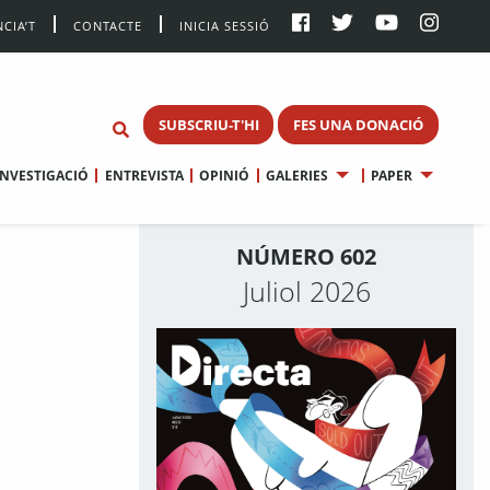
CIA’T
CONTACTE
INICIA SESSIÓ
SUBSCRIU-T'HI
FES UNA DONACIÓ
INVESTIGACIÓ
ENTREVISTA
OPINIÓ
GALERIES
PAPER
NÚMERO 602
Juliol 2026