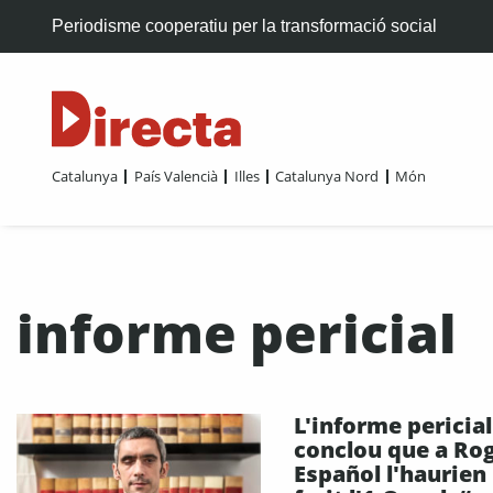
Periodisme cooperatiu per la transformació social
Catalunya
País Valencià
Illes
Catalunya Nord
Món
informe pericial
L'informe pericial
conclou que a Ro
Español l'haurien