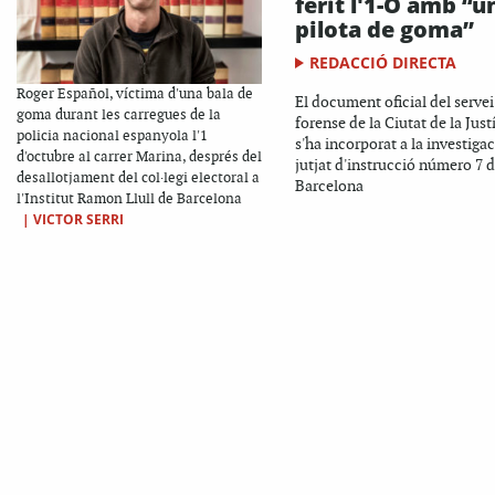
ferit l'1-O amb “u
pilota de goma”
REDACCIÓ DIRECTA
Roger Español, víctima d'una bala de
El document oficial del servei
goma durant les carregues de la
forense de la Ciutat de la Just
policia nacional espanyola l'1
s'ha incorporat a la investigac
d'octubre al carrer Marina, després del
jutjat d'instrucció número 7 
desallotjament del col·legi electoral a
Barcelona
l'Institut Ramon Llull de Barcelona
|
VICTOR SERRI