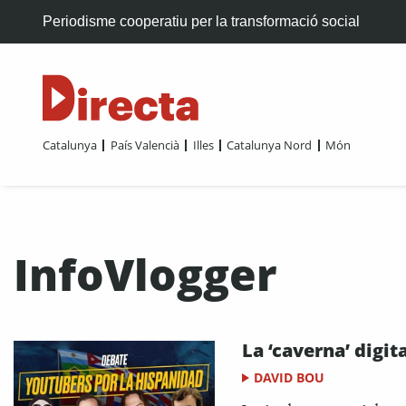
Periodisme cooperatiu per la transformació social
Catalunya
País Valencià
Illes
Catalunya Nord
Món
InfoVlogger
La ‘caverna’ digita
DAVID BOU