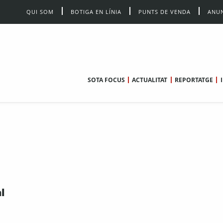
QUI SOM
BOTIGA EN LÍNIA
PUNTS DE VENDA
ANUN
SOTA FOCUS
ACTUALITAT
REPORTATGE
l