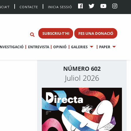
CIA’T
CONTACTE
INICIA SESSIÓ
SUBSCRIU-T'HI
FES UNA DONACIÓ
INVESTIGACIÓ
ENTREVISTA
OPINIÓ
GALERIES
PAPER
NÚMERO 602
Juliol 2026