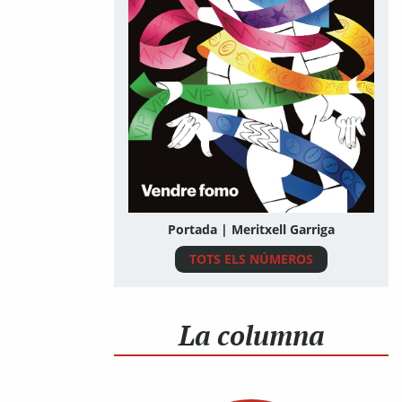
Portada | Meritxell Garriga
TOTS ELS NÚMEROS
La columna