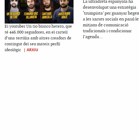
La ultradreta espanyola ha
desenvolupat una estratègia
‘trumpista’ per guanyar hege
a les xarxes socials en paral·le
mitjans de comunicació
El youtuber Un tio blanco hetero, que
tradicionals i condicionar
té 446.000 seguidores, en el cartell
l’agenda...
d’una tertúlia amb altres creadors de
contingut del seu mateix perfil
|
ARXIU
ideològic