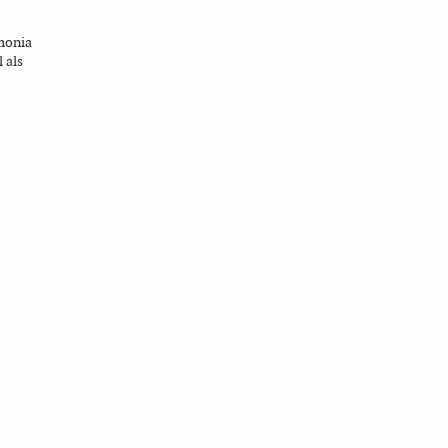
monia
l als