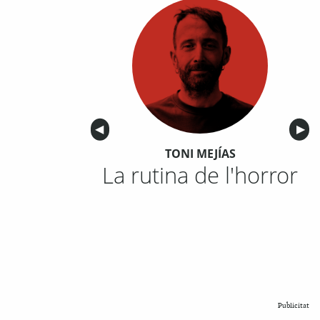
Anterior
◀︎
Sigu
▶︎
TONI MEJÍAS
La rutina de l'horror
Publicitat