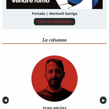
Portada | Meritxell Garriga
TOTS ELS NÚMEROS
La columna
Anterior
◀︎
Sig
▶︎
TONI MEJÍAS