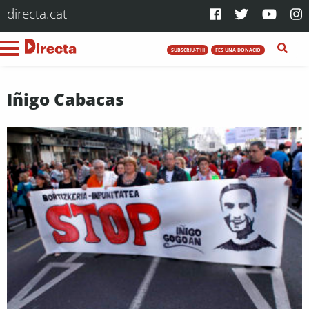
directa.cat
SUBSCRIU-T'HI
FES UNA DONACIÓ
Iñigo Cabacas