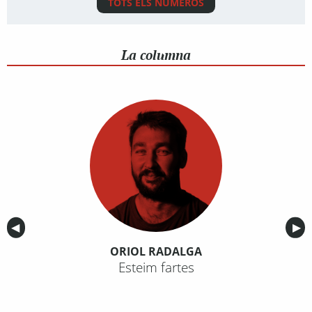
TOTS ELS NÚMEROS
La columna
Anterior
◀︎
Sig
▶︎
ORIOL RADALGA
Esteim fartes