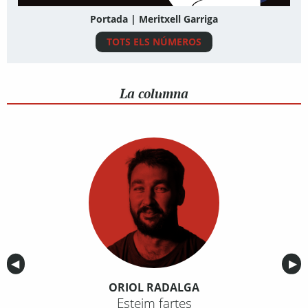
Portada | Meritxell Garriga
TOTS ELS NÚMEROS
La columna
Anterior
◀︎
Sig
▶︎
ORIOL RADALGA
Esteim fartes