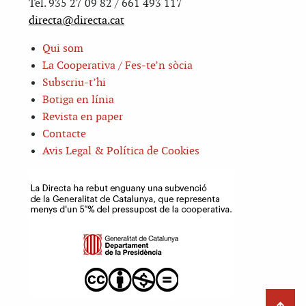
Tel. 935 27 09 82 / 661 493 117
directa@directa.cat
Qui som
La Cooperativa / Fes-te’n sòcia
Subscriu-t’hi
Botiga en línia
Revista en paper
Contacte
Avis Legal & Política de Cookies