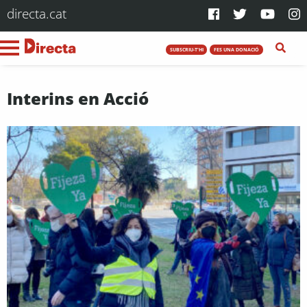
directa.cat
SUBSCRIU-T'HI
FES UNA DONACIÓ
Interins en Acció