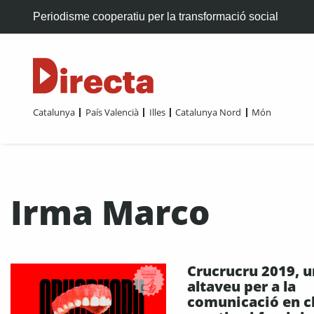
Periodisme cooperatiu per la transformació social
Catalunya
País Valencià
Illes
Catalunya Nord
Món
Irma Marco
Crucrucru 2019, u
altaveu per a la
comunicació en c