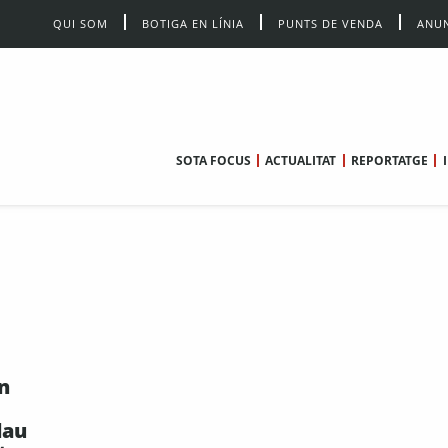
QUI SOM
BOTIGA EN LÍNIA
PUNTS DE VENDA
ANUN
SOTA FOCUS
ACTUALITAT
REPORTATGE
n
lau