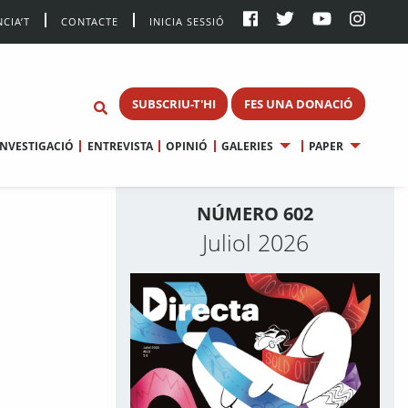
CIA’T
CONTACTE
INICIA SESSIÓ
SUBSCRIU-T'HI
FES UNA DONACIÓ
INVESTIGACIÓ
ENTREVISTA
OPINIÓ
GALERIES
PAPER
NÚMERO 602
Juliol 2026