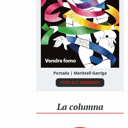
Portada | Meritxell Garriga
TOTS ELS NÚMEROS
La columna