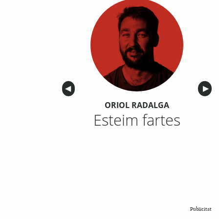
Anterior
◀︎
Sigu
▶︎
ORIOL RADALGA
Esteim fartes
Publicitat