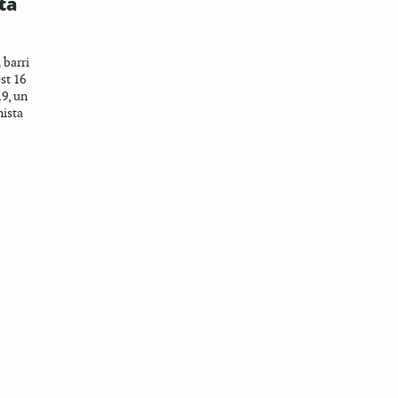
ta
 barri
st 16
9, un
nista