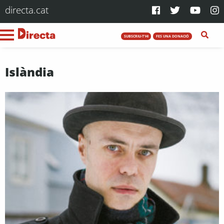
directa.cat
SUBSCRIU-T'HI
FES UNA DONACIÓ
Islàndia