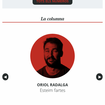
TOTS ELS NÚMEROS
La columna
Anterior
◀︎
Sig
▶︎
ORIOL RADALGA
Esteim fartes