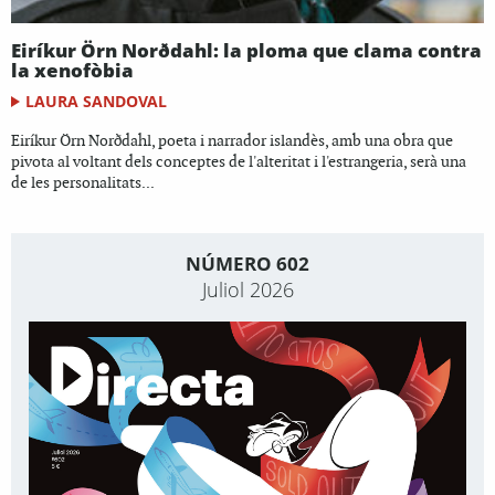
Eiríkur Örn Norðdahl: la ploma que clama contra
la xenofòbia
LAURA SANDOVAL
Eiríkur Örn Norðdahl, poeta i narrador islandès, amb una obra que
pivota al voltant dels conceptes de l'alteritat i l'estrangeria, serà una
de les personalitats...
NÚMERO 602
Juliol 2026