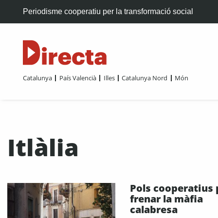
Periodisme cooperatiu per la transformació social
Catalunya
País Valencià
Illes
Catalunya Nord
Món
Itlàlia
Pols cooperatius 
frenar la màfia
calabresa