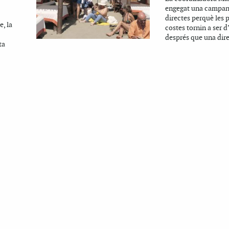
engegat una campan
directes perquè les p
e, la
costes tornin a ser d
després que una dire
ta