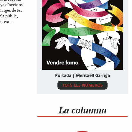
ya d’accions
latges de les
’ús públic,
ctiva...
Portada | Meritxell Garriga
TOTS ELS NÚMEROS
La columna