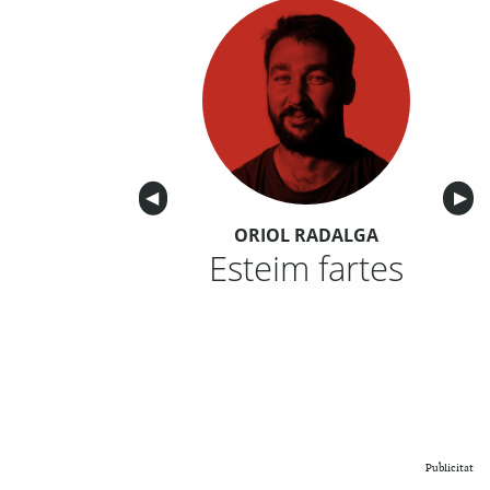
Anterior
◀︎
Sigu
▶︎
ORIOL RADALGA
Esteim fartes
Publicitat