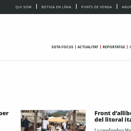
QUI SOM
BOTIGA EN LÍNIA
PUNTS DE VENDA
ANUN
SOTA FOCUS
ACTUALITAT
REPORTATGE
per
Front d’alli
del litoral it
La coordinadora Mar