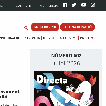
CIA’T
CONTACTE
INICIA SESSIÓ
SUBSCRIU-T'HI
FES UNA DONACIÓ
INVESTIGACIÓ
ENTREVISTA
OPINIÓ
GALERIES
PAPER
NÚMERO 602
Juliol 2026
berament
alià
e Libero ha