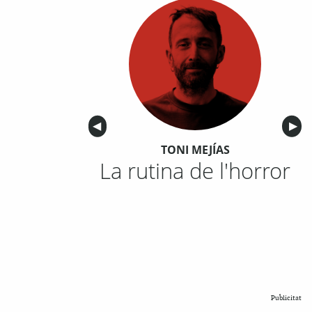
Anterior
◀︎
Sigu
▶︎
TONI MEJÍAS
La rutina de l'horror
Publicitat