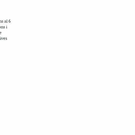
ns al 6
ns i
e
ives