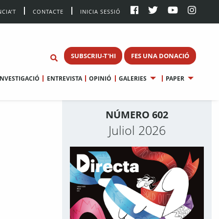
CIA’T
CONTACTE
INICIA SESSIÓ
SUBSCRIU-T'HI
FES UNA DONACIÓ
INVESTIGACIÓ
ENTREVISTA
OPINIÓ
GALERIES
PAPER
NÚMERO 602
Juliol 2026