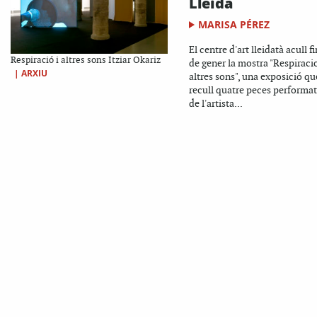
Lleida
MARISA PÉREZ
El centre d'art lleidatà acull fi
Respiració i altres sons Itziar Okariz
de gener la mostra "Respiracio
|
ARXIU
altres sons", una exposició qu
recull quatre peces performat
de l'artista...