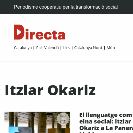
Periodisme cooperatiu per la transformació social
Catalunya
País Valencià
Illes
Catalunya Nord
Món
Itziar Okariz
El llenguatge com
eina social: Itziar
Okariz a La Paner