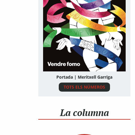
Portada | Meritxell Garriga
TOTS ELS NÚMEROS
La columna