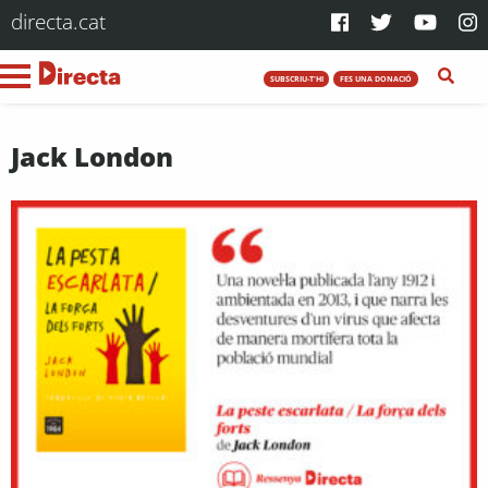
directa.cat
SUBSCRIU-T'HI
FES UNA DONACIÓ
Jack London