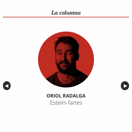
La columna
Anterior
◀︎
Sig
▶︎
ORIOL RADALGA
Esteim fartes