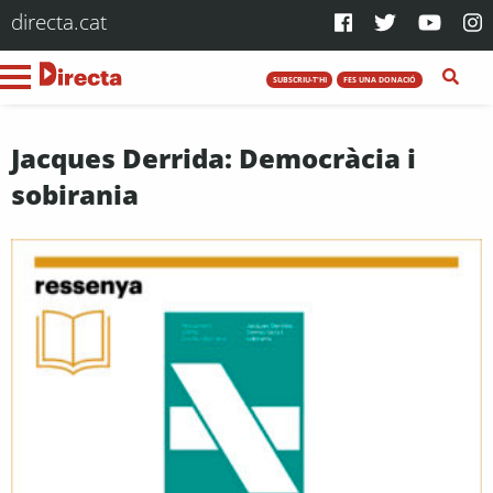
directa.cat
SUBSCRIU-T'HI
FES UNA DONACIÓ
Jacques Derrida: Democràcia i
sobirania