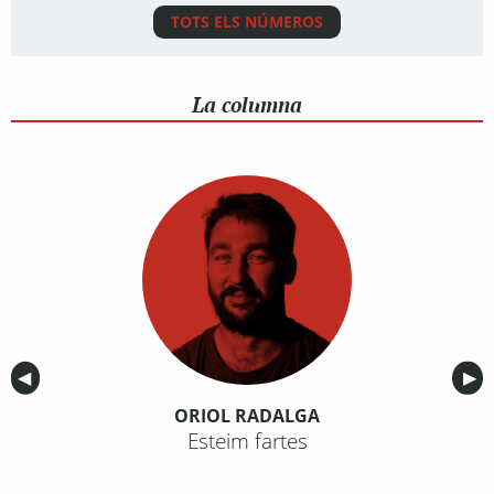
TOTS ELS NÚMEROS
La columna
Anterior
◀︎
Sig
▶︎
ORIOL RADALGA
Esteim fartes