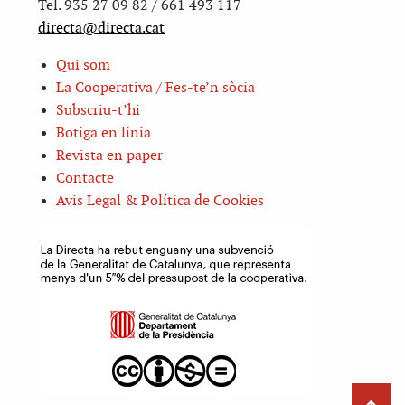
Tel. 935 27 09 82 / 661 493 117
directa@directa.cat
Qui som
La Cooperativa / Fes-te’n sòcia
Subscriu-t’hi
Botiga en línia
Revista en paper
Contacte
Avis Legal & Política de Cookies