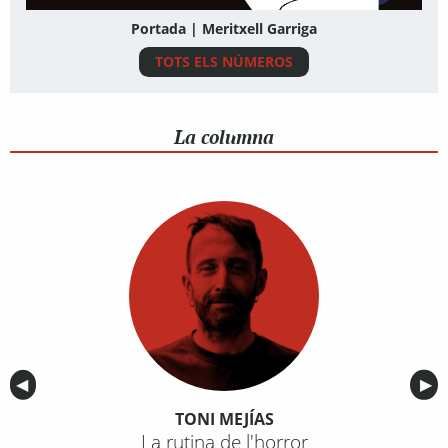
Portada | Meritxell Garriga
TOTS ELS NÚMEROS
La columna
Anterior
◀︎
Sig
▶︎
TONI MEJÍAS
La rutina de l'horror