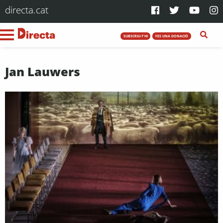
directa.cat
SUBSCRIU-T'HI
FES UNA DONACIÓ
Jan Lauwers